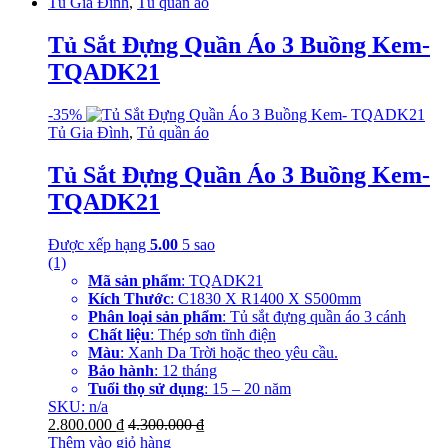
Tủ Gia Đình
,
Tủ quần áo
Tủ Sắt Đựng Quần Áo 3 Buồng Kem-
TQADK21
-
35%
Tủ Gia Đình
,
Tủ quần áo
Tủ Sắt Đựng Quần Áo 3 Buồng Kem-
TQADK21
Được xếp hạng
5.00
5 sao
(1)
Mã sản phẩm
: TQADK21
Kích Thước
: C1830 X R1400 X S500mm
Phân loại sản phẩm
: Tủ sắt đựng quần áo 3 cánh
Chất liệu
: Thép sơn tĩnh điện
Màu
: Xanh Da Trời hoặc theo yêu cầu.
Bảo hành
: 12 tháng
Tuổi thọ sử dụng
: 15 – 20 năm
SKU: n/a
2.800.000
₫
4.300.000
₫
Thêm vào giỏ hàng