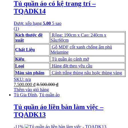
Tủ quần áo có kệ trang trí –
TQADK14
Được xếp hạng
5.00
5 sao
(1)
Kích thước đề
Rộng: 190cm x Cao: 240cm x
xuất
Sâu:60cm
Gỗ MDF cốt xanh chống ẩm phủ
Chất Liệu
Melamine
Kiểu
Tủ quần áo cánh mở
Loại
Hàng đặt theo yêu cầu
Màu sản phẩm
Cánh trắng thùng nâu hoặc thùng vàng
SKU: n/a
7.500.000
₫
8.500.000
₫
Thêm vào giỏ hàng
Tủ Gia Đình
,
Tủ quần áo
Tủ quần áo liền bàn làm việc –
TQADK13
-
11%