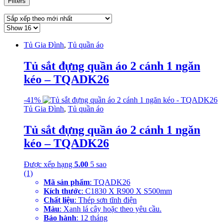
Filters
Tủ Gia Đình
,
Tủ quần áo
Tủ sắt đựng quần áo 2 cánh 1 ngăn
kéo – TQADK26
-
41%
Tủ Gia Đình
,
Tủ quần áo
Tủ sắt đựng quần áo 2 cánh 1 ngăn
kéo – TQADK26
Được xếp hạng
5.00
5 sao
(1)
Mã sản phẩm
: TQADK26
Kích thước
: C1830 X R900 X S500mm
Chất liệu
: Thép sơn tĩnh điện
Màu
: Xanh lá cây hoặc theo yêu cầu.
Bảo hành
: 12 tháng