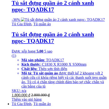
Tủ sắt đựng quần áo 2 cánh xanh
ngọc- TQADK17
-
36%
Tủ Gia Đình
,
Tủ quần áo
Tủ sắt đựng quần áo 2 cánh xanh
ngọc- TQADK17
Được xếp hạng
5.00
5 sao
(1)
Mã sản phẩm
: TQADK17
Kích thước
: C1830 X R1000 X S500mm
Chất liệu
: Thép sơn tĩnh điện
Mô tả
:
Tủ sắt quần áo
được thiết kế 2 khoang với 2
cánh cửa có khóa riêng biệt và các thanh suốt treo quần
áo. Tủ có 4 chân tăng chỉnh đảm bảo sự chắc chắn và
cân bằng của tủ
SKU: n/a
1.800.000
₫
2.800.000
₫
Thêm vào giỏ hàng
Tủ Gia Đình
,
Tủ quần áo