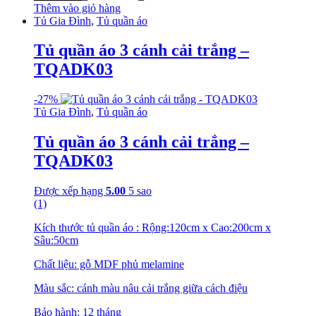
Thêm vào giỏ hàng
Tủ Gia Đình
,
Tủ quần áo
Tủ quần áo 3 cánh cải trắng –
TQADK03
-
27%
Tủ Gia Đình
,
Tủ quần áo
Tủ quần áo 3 cánh cải trắng –
TQADK03
Được xếp hạng
5.00
5 sao
(1)
Kích thước tủ quần áo : Rộng:120cm x Cao:200cm x
Sâu:50cm
Chất liệu: gỗ MDF phủ melamine
Màu sắc: cánh màu nâu cải trắng giữa cách điệu
Bảo hành: 12 tháng