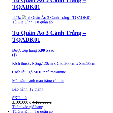
Tủ Quần Áo 3 Cánh Trắng –
TQADK01
-
24%
Tủ Gia Đình
,
Tủ quần áo
Tủ Quần Áo 3 Cánh Trắng –
TQADK01
Được xếp hạng
5.00
5 sao
(1)
Kích thước: Rộng:120cm x Cao:200cm x Sâu:50cm
Chất liệu: gỗ MDF phủ melamine
Màu sắc: cánh màu trắng cải nâu
Bảo hành: 12 tháng
SKU: n/a
3.100.000
₫
4.100.000
₫
Thêm vào giỏ hàng
Tủ Gia Đình
,
Tủ quần áo