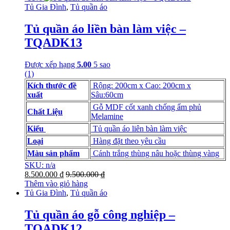
Tủ Gia Đình
,
Tủ quần áo
Tủ quần áo liền bàn làm việc –
TQADK13
Được xếp hạng
5.00
5 sao
(1)
Kích thước đề
Rộng: 200cm x Cao: 200cm x
xuất
Sâu:60cm
Gỗ MDF cốt xanh chống ẩm phủ
Chất Liệu
Melamine
Kiểu
Tủ quần áo liên bàn làm việc
Loại
Hàng đặt theo yêu cầu
Màu sản phẩm
Cánh trắng thùng nâu hoặc thùng vàng
SKU: n/a
8.500.000
₫
9.500.000
₫
Thêm vào giỏ hàng
Tủ Gia Đình
,
Tủ quần áo
Tủ quần áo gỗ công nghiệp –
TQADK12