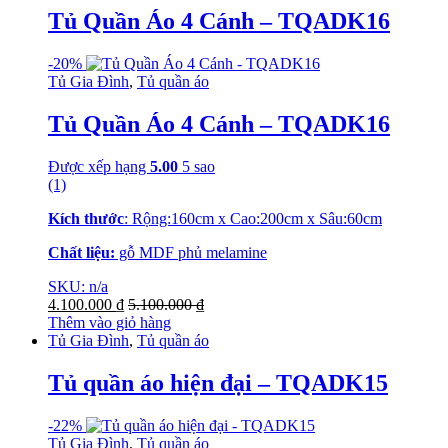
Tủ Quần Áo 4 Cánh – TQADK16
-
20%
Tủ Gia Đình
,
Tủ quần áo
Tủ Quần Áo 4 Cánh – TQADK16
Được xếp hạng
5.00
5 sao
(1)
Kích thước
: Rộng:160cm x Cao:200cm x Sâu:60cm
Chất liệu:
gỗ MDF phủ melamine
SKU: n/a
4.100.000
₫
5.100.000
₫
Thêm vào giỏ hàng
Tủ Gia Đình
,
Tủ quần áo
Tủ quần áo hiện đại – TQADK15
-
22%
Tủ Gia Đình
,
Tủ quần áo