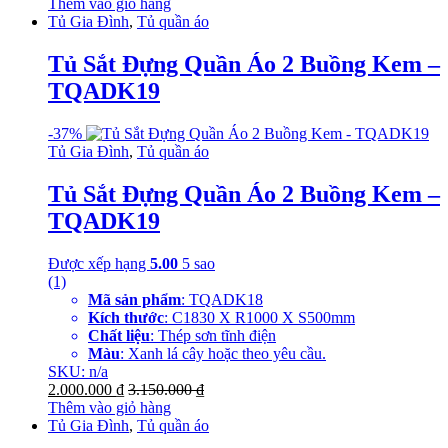
Thêm vào giỏ hàng
Tủ Gia Đình
,
Tủ quần áo
Tủ Sắt Đựng Quần Áo 2 Buồng Kem –
TQADK19
-
37%
Tủ Gia Đình
,
Tủ quần áo
Tủ Sắt Đựng Quần Áo 2 Buồng Kem –
TQADK19
Được xếp hạng
5.00
5 sao
(1)
Mã sản phẩm
: TQADK18
Kích thước
: C1830 X R1000 X S500mm
Chất liệu
: Thép sơn tĩnh điện
Màu
: Xanh lá cây hoặc theo yêu cầu.
SKU: n/a
2.000.000
₫
3.150.000
₫
Thêm vào giỏ hàng
Tủ Gia Đình
,
Tủ quần áo