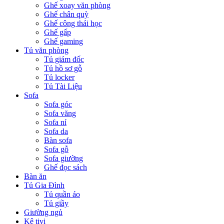
Ghế xoay văn phòng
Ghế chân quỳ
Ghế công thái học
Ghế gấp
Ghế gaming
Tủ văn phòng
Tủ giám đốc
Tủ hồ sơ gỗ
Tủ locker
Tủ Tài Liệu
Sofa
Sofa góc
Sofa văng
Sofa nỉ
Sofa da
Bàn sofa
Sofa gỗ
Sofa giường
Ghế đọc sách
Bàn ăn
Tủ Gia Đình
Tủ quần áo
Tủ giầy
Giường ngủ
Kệ tivi