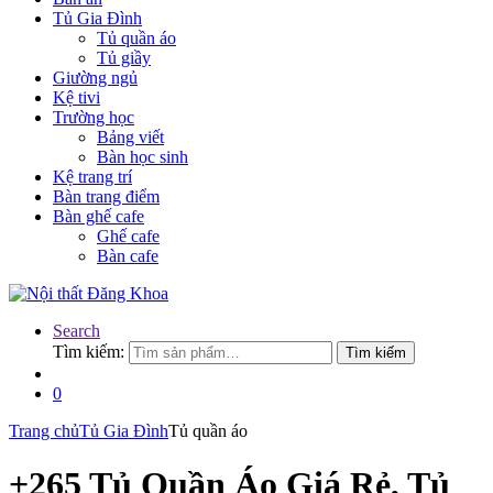
Tủ Gia Đình
Tủ quần áo
Tủ giầy
Giường ngủ
Kệ tivi
Trường học
Bảng viết
Bàn học sinh
Kệ trang trí
Bàn trang điểm
Bàn ghế cafe
Ghế cafe
Bàn cafe
Search
Tìm kiếm:
Tìm kiếm
0
Trang chủ
Tủ Gia Đình
Tủ quần áo
+265 Tủ Quần Áo Giá Rẻ, Tủ