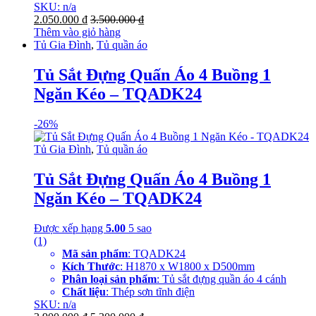
SKU: n/a
2.050.000
₫
3.500.000
₫
Thêm vào giỏ hàng
Tủ Gia Đình
,
Tủ quần áo
Tủ Sắt Đựng Quấn Áo 4 Buồng 1
Ngăn Kéo – TQADK24
-
26%
Tủ Gia Đình
,
Tủ quần áo
Tủ Sắt Đựng Quấn Áo 4 Buồng 1
Ngăn Kéo – TQADK24
Được xếp hạng
5.00
5 sao
(1)
Mã sản phẩm
: TQADK24
Kích Thước
: H1870 x W1800 x D500mm
Phân loại sản phẩm
: Tủ sắt đựng quần áo 4 cánh
Chất liệu
: Thép sơn tĩnh điện
SKU: n/a