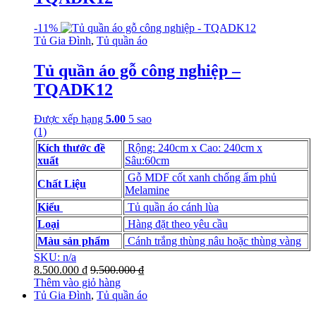
-
11%
Tủ Gia Đình
,
Tủ quần áo
Tủ quần áo gỗ công nghiệp –
TQADK12
Được xếp hạng
5.00
5 sao
(1)
Kích thước đề
Rộng: 240cm x Cao: 240cm x
xuất
Sâu:60cm
Gỗ MDF cốt xanh chống ẩm phủ
Chất Liệu
Melamine
Kiểu
Tủ quần áo cánh lùa
Loại
Hàng đặt theo yêu cầu
Màu sản phẩm
Cánh trắng thùng nâu hoặc thùng vàng
SKU: n/a
8.500.000
₫
9.500.000
₫
Thêm vào giỏ hàng
Tủ Gia Đình
,
Tủ quần áo