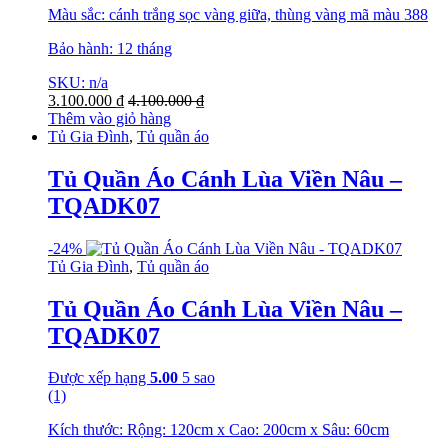
Màu sắc: cánh trắng sọc vàng giữa, thùng vàng mã màu 388
Bảo hành: 12 tháng
SKU: n/a
3.100.000
₫
4.100.000
₫
Thêm vào giỏ hàng
Tủ Gia Đình
,
Tủ quần áo
Tủ Quần Áo Cánh Lùa Viền Nâu –
TQADK07
-
24%
Tủ Gia Đình
,
Tủ quần áo
Tủ Quần Áo Cánh Lùa Viền Nâu –
TQADK07
Được xếp hạng
5.00
5 sao
(1)
Kích thước: Rộng: 120cm x Cao: 200cm x Sâu: 60cm