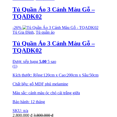
Tủ Quần Áo 3 Cánh Màu Gỗ –
TQADK02
-
26%
Tủ Gia Đình
,
Tủ quần áo
Tủ Quần Áo 3 Cánh Màu Gỗ –
TQADK02
Được xếp hạng
5.00
5 sao
(1)
Kích thước: Rộng:120cm x Cao:200cm x Sâu:50cm
Chất liệu: gỗ MDF phủ melamine
Màu sắc: cánh màu óc chó cải trắng giữa
Bảo hành: 12 tháng
SKU: n/a
2.800.000
₫
3.800.000
₫