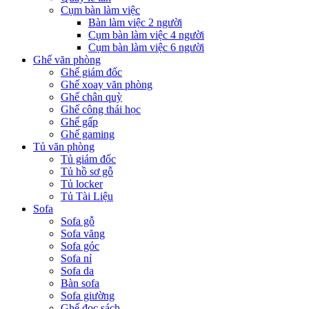
Cụm bàn làm việc
Bàn làm việc 2 người
Cụm bàn làm việc 4 người
Cụm bàn làm việc 6 người
Ghế văn phòng
Ghế giám đốc
Ghế xoay văn phòng
Ghế chân quỳ
Ghế công thái học
Ghế gấp
Ghế gaming
Tủ văn phòng
Tủ giám đốc
Tủ hồ sơ gỗ
Tủ locker
Tủ Tài Liệu
Sofa
Sofa gỗ
Sofa văng
Sofa góc
Sofa nỉ
Sofa da
Bàn sofa
Sofa giường
Ghế đọc sách