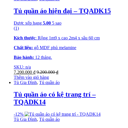
Tủ quần áo hiện đại – TQADK15
Được xếp hạng
5.00
5 sao
(1)
Kích thước
: Rộng 1m9 x cao 2m4 x sâu 60 cm
Chất liệu:
gỗ MDF phủ melamine
Bảo hành:
12 tháng.
SKU: n/a
7.200.000
₫
9.200.000
₫
Thêm vào giỏ hàng
Tủ Gia Đình
,
Tủ quần áo
Tủ quần áo có kệ trang trí –
TQADK14
-
12%
Tủ Gia Đình
,
Tủ quần áo