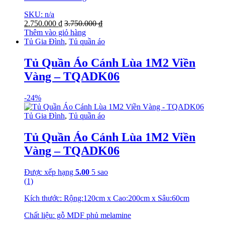
SKU: n/a
2.750.000
₫
3.750.000
₫
Thêm vào giỏ hàng
Tủ Gia Đình
,
Tủ quần áo
Tủ Quần Áo Cánh Lùa 1M2 Viền
Vàng – TQADK06
-
24%
Tủ Gia Đình
,
Tủ quần áo
Tủ Quần Áo Cánh Lùa 1M2 Viền
Vàng – TQADK06
Được xếp hạng
5.00
5 sao
(1)
Kích thước: Rộng:120cm x Cao:200cm x Sâu:60cm
Chất liệu: gỗ MDF phủ melamine