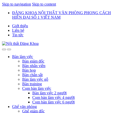
Skip to navigation
Skip to content
ĐĂNG KHOA NỘI THẤT VĂN PHÒNG PHONG CÁCH
HIỆN ĐẠI SỐ 1 VIỆT NAM
Giới thiệu
Liên hệ
Tin tức
Bàn làm việc
Bàn giám đốc
Bàn nhân viên
Bàn họp
Bàn chân sắt
Bàn làm việc gỗ
Bàn training
Cụm bàn làm việc
Bàn làm việc 2 người
Cụm bàn làm việc 4 người
Cụm bàn làm việc 6 người
Ghế văn phòng
Ghế giám đốc