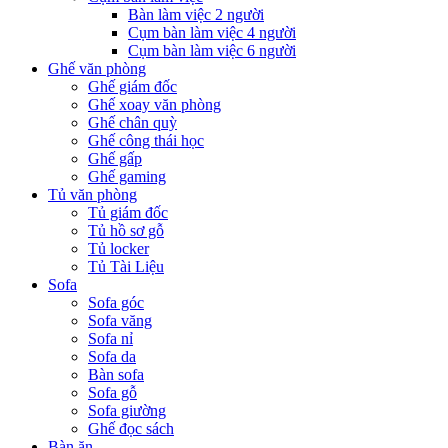
Bàn làm việc 2 người
Cụm bàn làm việc 4 người
Cụm bàn làm việc 6 người
Ghế văn phòng
Ghế giám đốc
Ghế xoay văn phòng
Ghế chân quỳ
Ghế công thái học
Ghế gấp
Ghế gaming
Tủ văn phòng
Tủ giám đốc
Tủ hồ sơ gỗ
Tủ locker
Tủ Tài Liệu
Sofa
Sofa góc
Sofa văng
Sofa nỉ
Sofa da
Bàn sofa
Sofa gỗ
Sofa giường
Ghế đọc sách
Bàn ăn