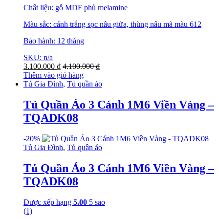
Chất liệu: gỗ MDF phủ melamine
Màu sắc: cánh trắng sọc nâu giữa, thùng nâu mã màu 612
Bảo hành: 12 tháng
SKU: n/a
3.100.000
₫
4.100.000
₫
Thêm vào giỏ hàng
Tủ Gia Đình
,
Tủ quần áo
Tủ Quần Áo 3 Cánh 1M6 Viền Vàng –
TQADK08
-
20%
Tủ Gia Đình
,
Tủ quần áo
Tủ Quần Áo 3 Cánh 1M6 Viền Vàng –
TQADK08
Được xếp hạng
5.00
5 sao
(1)