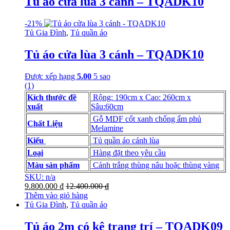
Tủ áo cửa lùa 3 cánh – TQADK10
-
21%
Tủ Gia Đình
,
Tủ quần áo
Tủ áo cửa lùa 3 cánh – TQADK10
Được xếp hạng
5.00
5 sao
(1)
Kích thước đề
Rộng: 190cm x Cao: 260cm x
xuất
Sâu:60cm
Gỗ MDF cốt xanh chống ẩm phủ
Chất Liệu
Melamine
Kiểu
Tủ quần áo cánh lùa
Loại
Hàng đặt theo yêu cầu
Màu sản phẩm
Cánh trắng thùng nâu hoặc thùng vàng
SKU: n/a
9.800.000
₫
12.400.000
₫
Thêm vào giỏ hàng
Tủ Gia Đình
,
Tủ quần áo
Tủ áo 2m có kệ trang trí – TQADK09