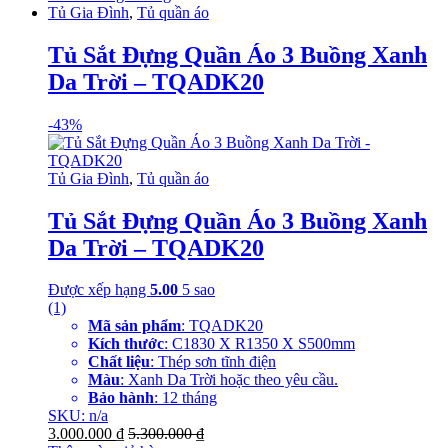
Tủ Gia Đình
,
Tủ quần áo
Tủ Sắt Đựng Quần Áo 3 Buồng Xanh
Da Trời – TQADK20
-
43%
Tủ Gia Đình
,
Tủ quần áo
Tủ Sắt Đựng Quần Áo 3 Buồng Xanh
Da Trời – TQADK20
Được xếp hạng
5.00
5 sao
(1)
Mã sản phẩm
: TQADK20
Kích thước
: C1830 X R1350 X S500mm
Chất liệu
: Thép sơn tĩnh điện
Màu
: Xanh Da Trời hoặc theo yêu cầu.
Bảo hành
: 12 tháng
SKU: n/a
3.000.000
₫
5.300.000
₫