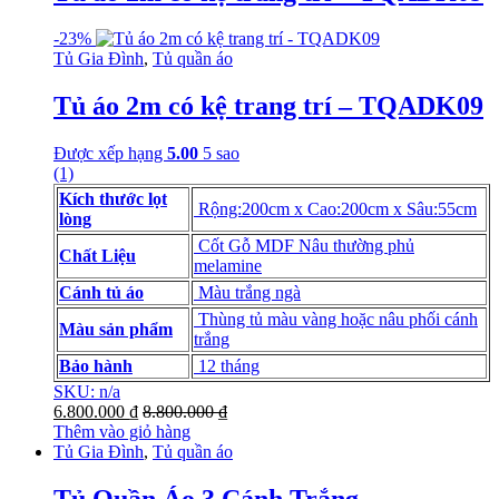
-
23%
Tủ Gia Đình
,
Tủ quần áo
Tủ áo 2m có kệ trang trí – TQADK09
Được xếp hạng
5.00
5 sao
(1)
Kích thước lọt
Rộng:200cm x Cao:200cm x Sâu:55cm
lòng
Cốt Gỗ MDF Nâu thường phủ
Chất Liệu
melamine
Cánh tủ áo
Màu trắng ngà
Thùng tủ màu vàng hoặc nâu phối cánh
Màu sản phẩm
trắng
Bảo hành
12 tháng
SKU: n/a
6.800.000
₫
8.800.000
₫
Thêm vào giỏ hàng
Tủ Gia Đình
,
Tủ quần áo