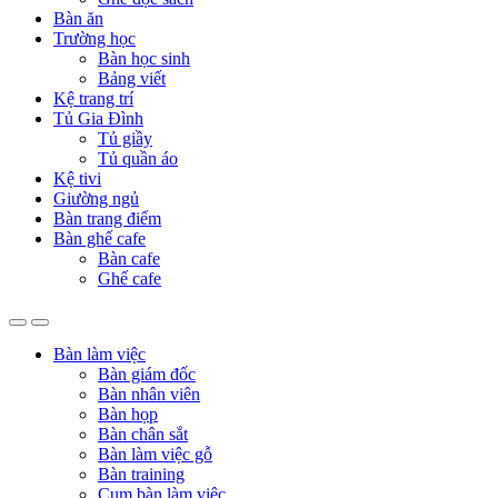
Bàn ăn
Trường học
Bàn học sinh
Bảng viết
Kệ trang trí
Tủ Gia Đình
Tủ giầy
Tủ quần áo
Kệ tivi
Giường ngủ
Bàn trang điểm
Bàn ghế cafe
Bàn cafe
Ghế cafe
Bàn làm việc
Bàn giám đốc
Bàn nhân viên
Bàn họp
Bàn chân sắt
Bàn làm việc gỗ
Bàn training
Cụm bàn làm việc