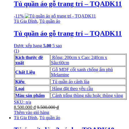
Tủ quần áo gỗ trang trí – TQADK11
-
11%
Tủ Gia Đình
,
Tủ quần áo
Tủ quần áo gỗ trang trí – TQADK11
Được xếp hạng
5.00
5 sao
(1)
Kích thước đề
Rộng: 200cm x Cao: 240cm x
xuất
Sâu:60cm
Gỗ MDF cốt xanh chống ẩm phủ
Chất Liệu
Melamine
Kiểu
Tủ quần áo cánh lùa
Loại
Hàng đặt theo yêu cầu
Màu sản phẩm
Cánh trắng thùng nâu hoặc thùng vàng
SKU: n/a
8.500.000
₫
9.500.000
₫
Thêm vào giỏ hàng
Tủ Gia Đình
,
Tủ quần áo