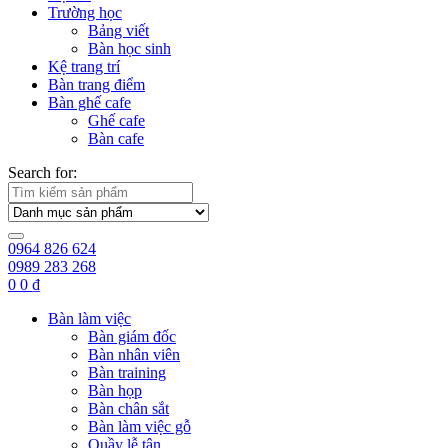
Trường học
Bảng viết
Bàn học sinh
Kệ trang trí
Bàn trang điểm
Bàn ghế cafe
Ghế cafe
Bàn cafe
Search for:
0964 826 624
0989 283 268
0
0
₫
Bàn làm việc
Bàn giám đốc
Bàn nhân viên
Bàn training
Bàn họp
Bàn chân sắt
Bàn làm việc gỗ
Quầy lễ tân