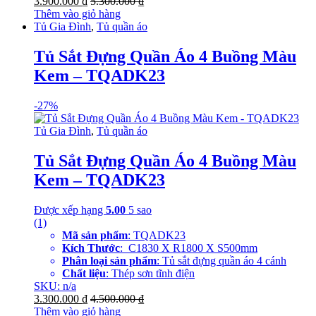
3.900.000
₫
5.300.000
₫
Thêm vào giỏ hàng
Tủ Gia Đình
,
Tủ quần áo
Tủ Sắt Đựng Quần Áo 4 Buồng Màu
Kem – TQADK23
-
27%
Tủ Gia Đình
,
Tủ quần áo
Tủ Sắt Đựng Quần Áo 4 Buồng Màu
Kem – TQADK23
Được xếp hạng
5.00
5 sao
(1)
Mã sản phẩm
: TQADK23
Kích Thước
: C1830 X R1800 X S500mm
Phân loại sản phẩm
: Tủ sắt đựng quần áo 4 cánh
Chất liệu
: Thép sơn tĩnh điện
SKU: n/a
3.300.000
₫
4.500.000
₫
Thêm vào giỏ hàng