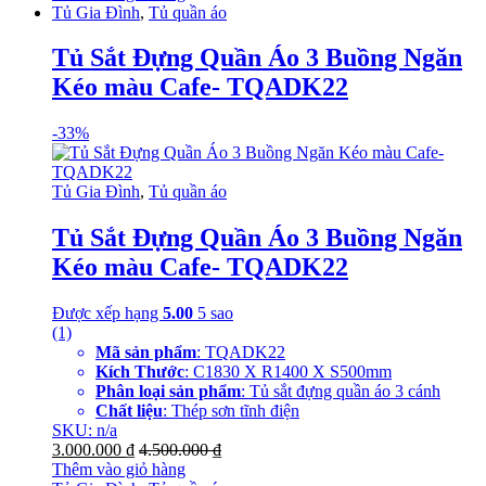
Tủ Gia Đình
,
Tủ quần áo
Tủ Sắt Đựng Quần Áo 3 Buồng Ngăn
Kéo màu Cafe- TQADK22
-
33%
Tủ Gia Đình
,
Tủ quần áo
Tủ Sắt Đựng Quần Áo 3 Buồng Ngăn
Kéo màu Cafe- TQADK22
Được xếp hạng
5.00
5 sao
(1)
Mã sản phẩm
: TQADK22
Kích Thước
: C1830 X R1400 X S500mm
Phân loại sản phẩm
: Tủ sắt đựng quần áo 3 cánh
Chất liệu
: Thép sơn tĩnh điện
SKU: n/a
3.000.000
₫
4.500.000
₫
Thêm vào giỏ hàng