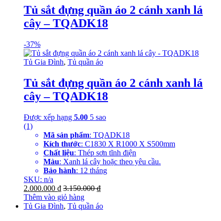
Tủ sắt đựng quần áo 2 cánh xanh lá
cây – TQADK18
-
37%
Tủ Gia Đình
,
Tủ quần áo
Tủ sắt đựng quần áo 2 cánh xanh lá
cây – TQADK18
Được xếp hạng
5.00
5 sao
(1)
Mã sản phẩm
: TQADK18
Kích thước
: C1830 X R1000 X S500mm
Chất liệu
: Thép sơn tĩnh điện
Màu
: Xanh lá cây hoặc theo yêu cầu.
Bảo hành
: 12 tháng
SKU: n/a
2.000.000
₫
3.150.000
₫
Thêm vào giỏ hàng
Tủ Gia Đình
,
Tủ quần áo