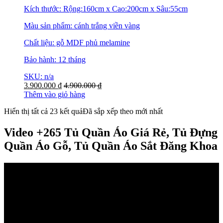
Kích thước: Rộng:160cm x Cao:200cm x Sâu:55cm
Màu sản phẩm: cánh trắng viền vàng
Chất liệu: gỗ MDF phủ melamine
Bảo hành: 12 tháng
SKU: n/a
3.900.000
₫
4.900.000
₫
Thêm vào giỏ hàng
Hiển thị tất cả 23 kết quả
Đã sắp xếp theo mới nhất
Video +265 Tủ Quần Áo Giá Rẻ, Tủ Đựng
Quần Áo Gỗ, Tủ Quần Áo Sắt Đăng Khoa